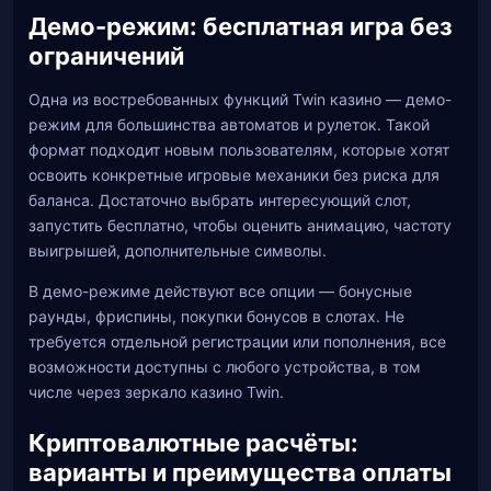
Демо-режим: бесплатная игра без
ограничений
Одна из востребованных функций Twin казино — демо-
режим для большинства автоматов и рулеток. Такой
формат подходит новым пользователям, которые хотят
освоить конкретные игровые механики без риска для
баланса. Достаточно выбрать интересующий слот,
запустить бесплатно, чтобы оценить анимацию, частоту
выигрышей, дополнительные символы.
В демо-режиме действуют все опции — бонусные
раунды, фриспины, покупки бонусов в слотах. Не
требуется отдельной регистрации или пополнения, все
возможности доступны с любого устройства, в том
числе через зеркало казино Twin.
Криптовалютные расчёты:
варианты и преимущества оплаты