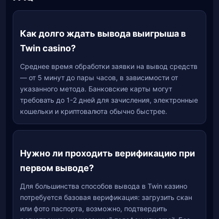
Как долго ждать вывода выигрыша в
Twin casino?
Среднее время обработки заявки на вывод средств
— от 5 минут до пары часов, в зависимости от
указанного метода. Банковские карты могут
требовать до 1-2 дней для зачисления, электронные
кошельки и криптовалюта обычно быстрее.
Нужно ли проходить верификацию при
первом выводе?
Для большинства способов вывода в Twin казино
потребуется базовая верификация: загрузить скан
или фото паспорта, возможно, подтвердить