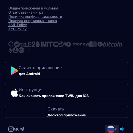
Общие положения и условия
Ответственная игра
Политика конфиденциальности
Правила спортивных ставок
AML Policy
KYC Policy
Скачать приложение
для Android
Инструкция
Как скачать приложение TWIN для iOS
Скачать
Десктоп приложение