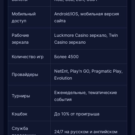
Мобильный
Android/iOS, мобильная версия
доступ
сайта
Рабочие
Luckmore Casino зеркало, Twin
зеркала
Casino зеркало
Количество игр
Более 4500
NetEnt, Play'n GO, Pragmatic Play,
Провайдеры
Evolution
Еженедельные, тематические
Турниры
события
Кэшбэк
До 10% от проигрыша
Служба
24/7 на русском и английском