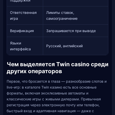
поддержки
Ответственная
Лимиты ставок,
игра
самоограничение
Верификация
Запрашивается при выводе
Языки
Русский, английский
интерфейса
Чем выделяется Twin casino среди
других операторов
Первое, что бросается в глаза — разнообразие слотов и
live-игр: в каталоге Twin казино есть все основные
форматы, включая эксклюзивные автоматы и
классические игры с живыми дилерами. Привычная
регистрация через электронную почту или телефон,
быстрый вход и адаптивная навигация — даже с