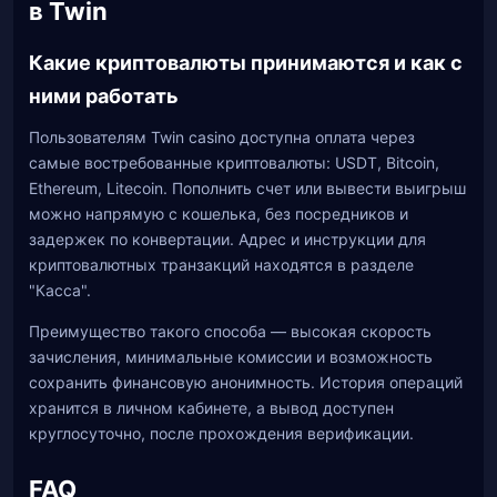
в Twin
Какие криптовалюты принимаются и как с
ними работать
Пользователям Twin casino доступна оплата через
самые востребованные криптовалюты: USDT, Bitcoin,
Ethereum, Litecoin. Пополнить счет или вывести выигрыш
можно напрямую с кошелька, без посредников и
задержек по конвертации. Адрес и инструкции для
криптовалютных транзакций находятся в разделе
"Касса".
Преимущество такого способа — высокая скорость
зачисления, минимальные комиссии и возможность
сохранить финансовую анонимность. История операций
хранится в личном кабинете, а вывод доступен
круглосуточно, после прохождения верификации.
FAQ