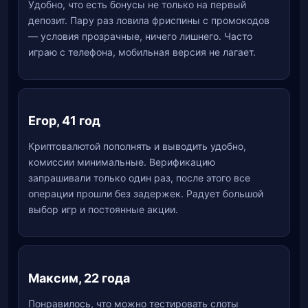
Удобно, что есть бонусы не только на первый
депозит. Пару раз ловила фриспины с промокодов
— условия прозрачные, ничего лишнего. Часто
играю с телефона, мобильная версия не лагает.
Егор, 41 год
Криптовалютой пополнять и выводить удобно,
комиссии минимальные. Верификацию
запрашивали только один раз, после этого все
операции прошли без задержек. Радует большой
выбор игр и постоянные акции.
Максим, 22 года
Понравилось, что можно тестировать слоты