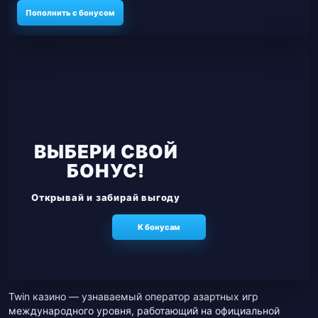
Пополнить с бонусом
ВЫБЕРИ СВОЙ
БОНУС!
Открывай и забирай выгоду
К бонусам
Twin казино — узнаваемый оператор азартных игр
международного уровня, работающий на официальной